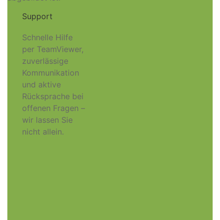
Support
Schnelle Hilfe
per TeamViewer,
zuverlässige
Kommunikation
und aktive
Rücksprache bei
offenen Fragen –
wir lassen Sie
nicht allein.