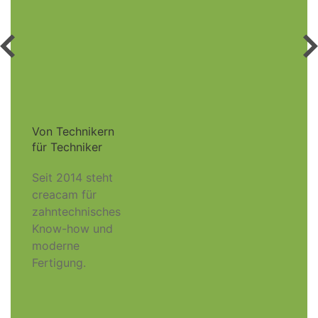
Von Technikern
für Techniker
Seit 2014 steht
creacam für
zahntechnisches
Know-how und
moderne
Fertigung.