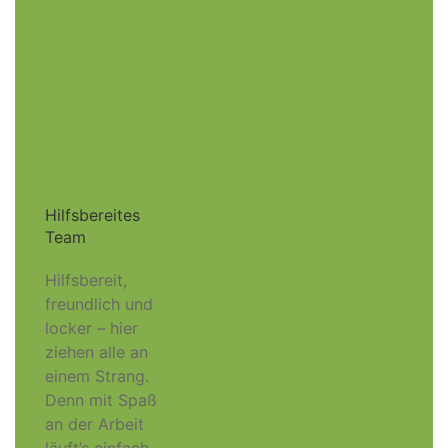
Hilfsbereites
Team
Hilfsbereit,
freundlich und
locker – hier
ziehen alle an
einem Strang.
Denn mit Spaß
an der Arbeit