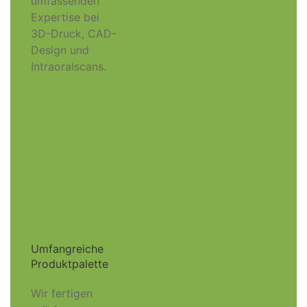
umfassenden
Expertise bei
3D-Druck, CAD-
Design und
Intraoralscans.
Umfangreiche
Produktpalette
Wir fertigen