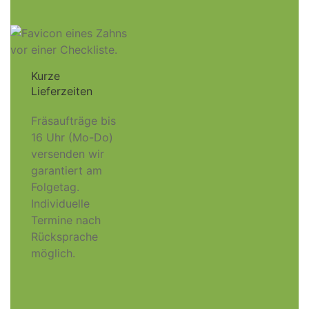
Kurze
Lieferzeiten
Fräsaufträge bis
16 Uhr (Mo-Do)
versenden wir
garantiert am
Folgetag.
Individuelle
Termine nach
Rücksprache
möglich.