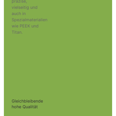
präzise,
vielseitig und
auch in
Spezialmaterialien
wie PEEK und
Titan.
Gleichbleibende
hohe Qualität