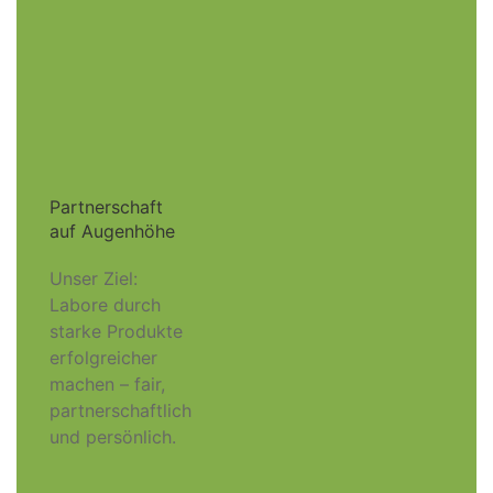
Partnerschaft
auf Augenhöhe
Unser Ziel:
Labore durch
starke Produkte
erfolgreicher
machen – fair,
partnerschaftlich
und persönlich.