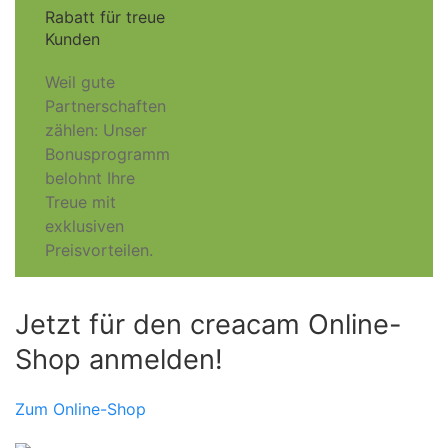
Rabatt für treue
Kunden
Weil gute
Partnerschaften
zählen: Unser
Bonusprogramm
belohnt Ihre
Treue mit
exklusiven
Preisvorteilen.
Jetzt für den creacam Online-
Shop anmelden!
Zum Online-Shop