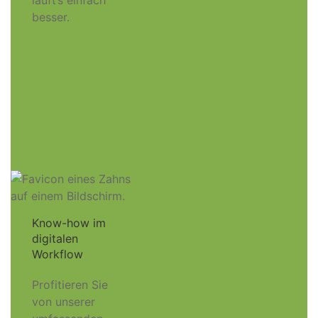
läuft’s einfach
besser.
Know-how im
digitalen
Workflow
Profitieren Sie
von unserer