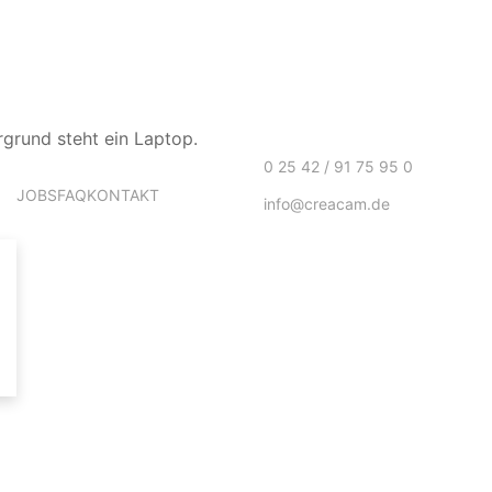
0 25 42 / 91 75 95 0
JOBS
FAQ
KONTAKT
info@creacam.de