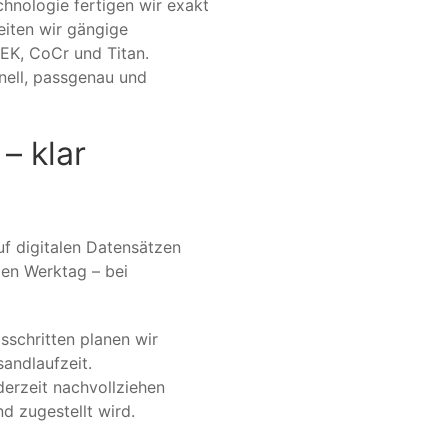
hnologie fertigen wir exakt
eiten wir gängige
EK, CoCr und Titan.
nell, passgenau und
– klar
uf digitalen Datensätzen
den Werktag – bei
sschritten planen wir
sandlaufzeit.
derzeit nachvollziehen
d zugestellt wird.