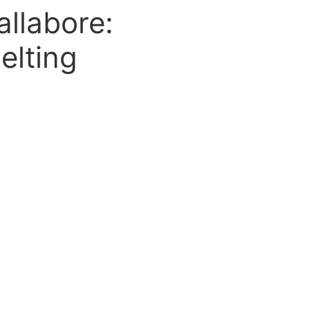
llabore:
elting