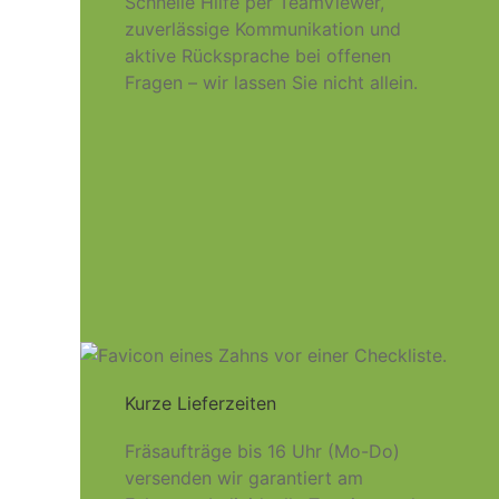
Schnelle Hilfe per TeamViewer,
zuverlässige Kommunikation und
aktive Rücksprache bei offenen
Fragen – wir lassen Sie nicht allein.
Kurze Lieferzeiten
Fräsaufträge bis 16 Uhr (Mo-Do)
versenden wir garantiert am