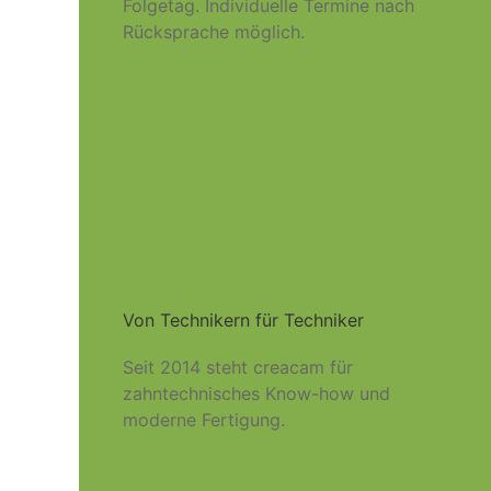
Folgetag. Individuelle Termine nach
Rücksprache möglich.
Von Technikern für Techniker
Seit 2014 steht creacam für
zahntechnisches Know-how und
moderne Fertigung.